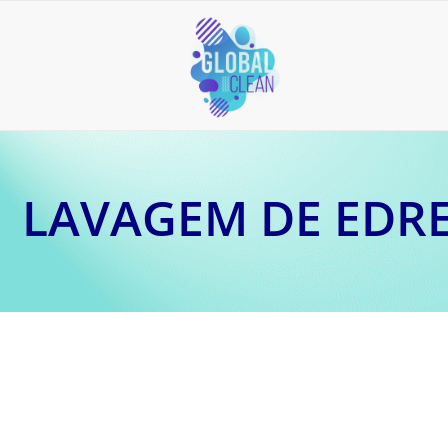
LAVAGEM DE EDR
8 de abril de 2026
Reduza custos operacionais com lavagem e secagem p