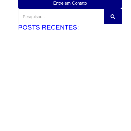
Entre em Contato
POSTS RECENTES:
Toalhas para massagem: vale a pena terceirizar?
6 de agosto de 2026
Ler mais
Por que alugar enxovais para spa pode valer mais
5 de agosto de 2026
Ler mais
Enxovais para Airbnb: como higienizar sem atrasos
3 de agosto de 2026
Ler mais
Locação e higienização de enxovais para motel:
conheça as vantagens da terceirização
3 de agosto de 2026
Ler mais