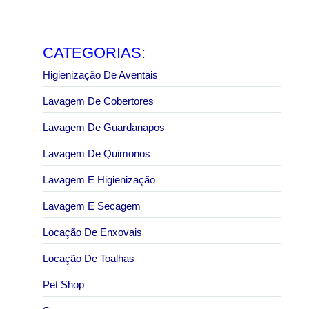
Como reduzir custos com enxovais para pousadas
31 de julho de 2026
Ler mais
CATEGORIAS:
Higienização De Aventais
Lavagem De Cobertores
Lavagem De Guardanapos
Lavagem De Quimonos
Lavagem E Higienização
Lavagem E Secagem
Locação De Enxovais
Locação De Toalhas
Pet Shop