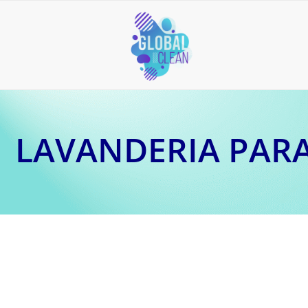
LAVANDERIA PARA
8 de abril de 2026
Reduza custos operacionais com lavagem e secagem p