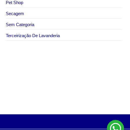
Pet Shop
Secagem
Sem Categoria
Terceirização De Lavanderia
6 de julho de 2026
Toalhas para hotelaria com mais segurança e
controle
3 de junho de 2026
Higienização de edredons para hotéis com padrão
profissional